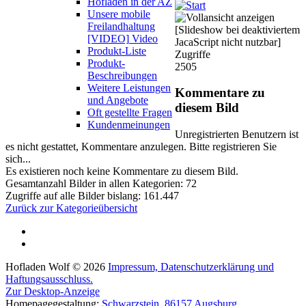
Hofladen in der AZ
Unsere mobile
Freilandhaltung
[Slideshow bei deaktiviertem
[VIDEO]
Video
JacaScript nicht nutzbar]
Produkt-Liste
Zugriffe
Produkt-
2505
Beschreibungen
Weitere Leistungen
Kommentare
zu
und Angebote
diesem
Bild
Oft gestellte Fragen
Kundenmeinungen
Unregistrierten Benutzern ist
es nicht gestattet, Kommentare anzulegen. Bitte registrieren Sie
sich...
Es existieren noch keine Kommentare zu diesem Bild.
Gesamtanzahl Bilder in allen Kategorien: 72
Zugriffe auf alle Bilder bislang: 161.447
Zurück zur Kategorieübersicht
Hofladen Wolf
©
2026
Impressum, Datenschutzerklärung und
Haftungsausschluss.
Zur Desktop-Anzeige
Homepagegestaltung:
Schwarzstein, 86157 Augsburg