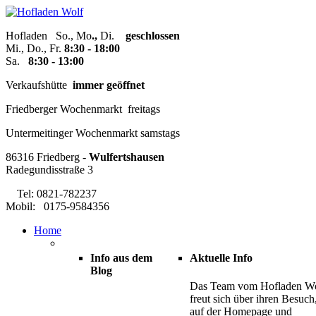
Hofladen
So., Mo
.,
Di.
geschlossen
Mi., Do., Fr.
8:30 - 18:00
Sa.
8:30 - 13:00
Verkaufshütte
immer geöffnet
Friedberger Wochenmarkt
freitags
Untermeitinger Wochenmarkt samstags
86316 Friedberg -
Wulfertshausen
Radegundisstraße 3
Tel: 0821-782237
Mobil: 0175-9584356
Home
Info
aus
dem
Aktuelle
Info
Blog
Das Team vom Hofladen W
freut sich über ihren Besuch
auf der Homepage und