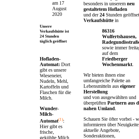
am 17
besonders in unserem
neu
August
gestaltetem Hofladen
2020
und der
24
Stunden geöffne
Verkaufshütte
in
Unsere
86316
Verkaufshütte
ist
Wulfertshausen,
24
Stunden
täglich
geöffnet
Radegundisstraß
sowie immer freita
auf dem
Friedberger
Hofladen-
Wochenmarkt
.
Automat:
Dort
gibt es unsere
Wir bieten ihnen eine
Wieseneier,
umfangreiche Palette an
Nudeln, Mehl,
Lebensmitteln aus
eigener
Kartoffeln und
Herstellung
Flaschen für die
und von ausgewählten und
Milch.
überprüften
Partnern aus 
nahen Umland
.
Wunder-
Milch-
Schauen Sie öfter vorbei - w
(1)
Automat
:
informieren über Neuigkeite
Hier gibt es
aktuelle Angebote,
frische,
Sonderaktionen,
gekühlte Milch