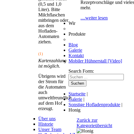
Rezeptvorschläge und viele
(0,5 und 1,0
mehr.
Liter). Bitte
Milchflaschen
....weiter lesen
mitbringen oder
Wir
aus dem
Hofladen-
Produkte
Automaten
ziehen.
Blog
Galerie
(1)
Kontakt
Kartenzahlung
Mobiler Hühnerstall [Video]
ist möglich
.
Search Form:
Übrigens wird
der Strom für
Suchen
die Automaten
auch
Startseite
|
umweltfreundlich
Galerie
|
auf dem Hof
Sonstige Hofladenprodukte
|
erzeugt.
Honig
Über uns
Zurück zur
Historie
Kategorieübersicht
Unser Team