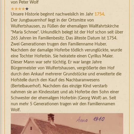
von Peter Wolf
Bewertung:
4
/
5
Unsere Historie beginnt nachweislich im Jahr
1754
.
Der Jungbauernhof liegt in der Ortsmitte von
Wulfertshausen, zu Füßen der ehemaligen Wallfahrtskirche
"Maria Schnee". Urkundlich belegt ist der Hof schon seit über
265 Jahren im Familienbesitz. Das älteste Datum ist 1754.
Zwei Generationen trugen den Familienname Huber.
Nachdem der damalige Hoferbe tödlich verunglückte, wurde
eine Tochter Hoferbin. Sie heiratete einen Cyrillus Maier.
Dieser Mann war sehr tüchtig. Er war lange Jahre
Bürgermeister von Wulfertshausen, vergrößerte den Hof
durch den Ankauf mehrerer Grundstücke und erweiterte die
Hofstelle durch den Kauf des Nachbaranwesens
(Bertelbauerhof). Nachdem das einzige Kind verstarb
nahmen sie an Kindesstatt und als Hoferbe den Sohn einer
Schwester der ehemaligen Hoferbin (Georg Wolf) an. Seit
nun mehr 5 Generationen tragen wir den Familiennamen
Wolf.