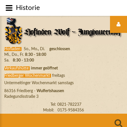
Historie
LOGIN
FORM
Hofladen
So., Mo
.,
Di.
geschlossen
Mi., Do., Fr.
8:30 - 18:00
Sa.
8:30 - 13:00
Verkaufshütte
immer geöffnet
Friedberger Wochenmarkt
freitags
ANMELDEN
Untermeitinger Wochenmarkt samstags
86316 Friedberg -
Wulfertshausen
Radegundisstraße 3
Automatische
Tel: 0821-782237
Erinnerung
Mobil: 0175-9584356
Benutzername
vergessen?