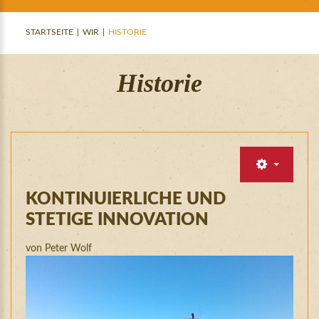
/
Passwort
vergessen?
STARTSEITE
|
WIR
|
HISTORIE
Hofladen-
Login
Historie
mittels
Facebook
Login
with
KONTINUIERLICHE
UND
STETIGE
INNOVATION
Facebook
von Peter Wolf