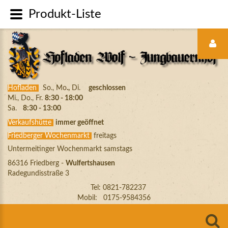
Produkt-Liste
LOGIN
FORM
Hofladen
So., Mo
.,
Di.
geschlossen
Mi., Do., Fr.
8:30 - 18:00
Sa.
8:30 - 13:00
Verkaufshütte
immer geöffnet
Friedberger Wochenmarkt
freitags
ANMELDEN
Untermeitinger Wochenmarkt samstags
86316 Friedberg -
Wulfertshausen
Radegundisstraße 3
Automatische
Tel: 0821-782237
Erinnerung
Mobil: 0175-9584356
Benutzername
vergessen?