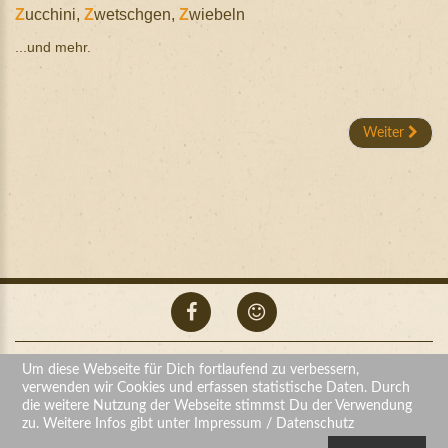
Z
ucchini,
Z
wetschgen,
Z
wiebeln
...und mehr.
Weiter
Um diese Webseite für Dich fortlaufend zu verbessern,
HOFLADEN WOLF
©
2026
Impressum,
verwenden wir Cookies und erfassen statistische Daten. Durch
Datenschutzerklärung und Haftungsausschluss.
die weitere Nutzung der Webseite stimmst Du der Verwendung
zu. Weitere Infos gibt unter Impressum / Datenschutz