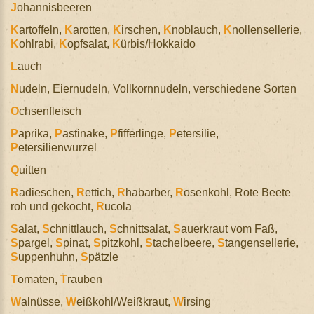
J
ohannisbeeren
K
artoffeln,
K
arotten,
K
irschen,
K
noblauch,
K
nollensellerie,
K
ohlrabi,
K
opfsalat,
K
ürbis/Hokkaido
L
auch
N
udeln, Eiernudeln, Vollkornnudeln, verschiedene Sorten
O
chsenfleisch
P
aprika,
P
astinake,
P
fifferlinge,
P
etersilie,
P
etersilienwurzel
Q
uitten
R
adieschen,
R
ettich,
R
habarber,
R
osenkohl, Rote Beete
roh und gekocht,
R
ucola
S
alat,
S
chnittlauch,
S
chnittsalat,
S
auerkraut vom Faß,
S
pargel,
S
pinat,
S
pitzkohl,
S
tachelbeere,
S
tangensellerie,
S
uppenhuhn,
S
pätzle
T
omaten,
T
rauben
W
alnüsse,
W
eißkohl/Weißkraut,
W
irsing