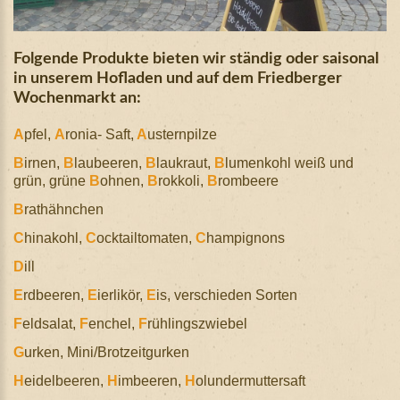
Folgende
Produkte
bieten
wir
ständig
oder
saisonal
in
unserem
Hofladen
und
auf
dem
Friedberger
Wochenmarkt
an:
A
pfel,
A
ronia- Saft,
A
usternpilze
B
irnen,
B
laubeeren,
B
laukraut,
B
lumenkohl weiß und
grün, grüne
B
ohnen,
B
rokkoli,
B
rombeere
B
rathähnchen
C
hinakohl,
C
ocktailtomaten,
C
hampignons
D
ill
E
rdbeeren,
E
ierlikör,
E
is, verschieden Sorten
F
eldsalat,
F
enchel,
F
rühlingszwiebel
G
urken, Mini/Brotzeitgurken
H
eidelbeeren,
H
imbeeren,
H
olundermuttersaft